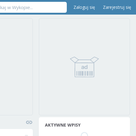
Zaloguj się
Zarejestruj się
AKTYWNE WPISY