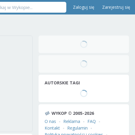
Zaloguj się
Zarejestruj się
AUTORSKIE TAGI
WYKOP © 2005-2026
O nas
Reklama
FAQ
Kontakt
Regulamin
Polityka prywatności i cookies