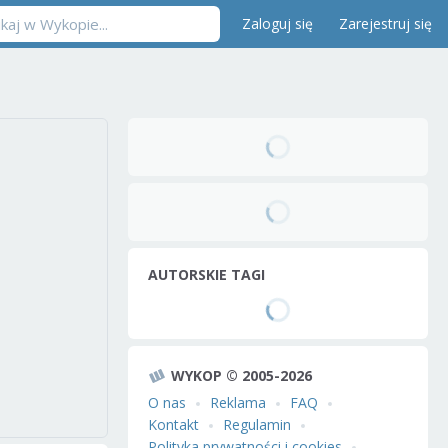
Zaloguj się
Zarejestruj się
AUTORSKIE TAGI
WYKOP © 2005-2026
O nas
Reklama
FAQ
Kontakt
Regulamin
Polityka prywatności i cookies