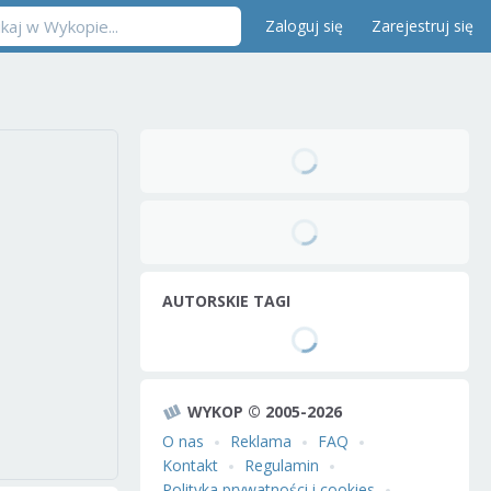
Zaloguj się
Zarejestruj się
AUTORSKIE TAGI
WYKOP © 2005-2026
O nas
Reklama
FAQ
Kontakt
Regulamin
Polityka prywatności i cookies