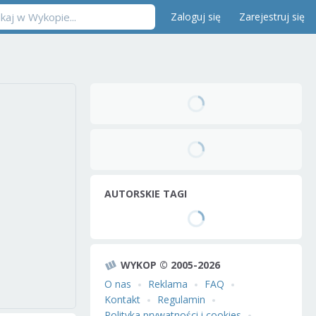
Zaloguj się
Zarejestruj się
AUTORSKIE TAGI
WYKOP © 2005-2026
O nas
Reklama
FAQ
Kontakt
Regulamin
Polityka prywatności i cookies