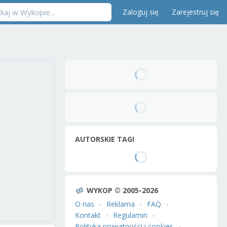
Zaloguj się
Zarejestruj się
AUTORSKIE TAGI
WYKOP © 2005-2026
O nas
Reklama
FAQ
Kontakt
Regulamin
Polityka prywatności i cookies