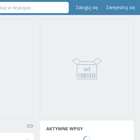
Zaloguj się
Zarejestruj się
AKTYWNE WPISY