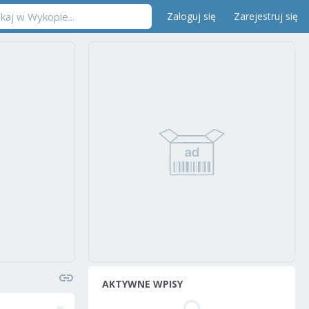
Zaloguj się
Zarejestruj się
AKTYWNE WPISY