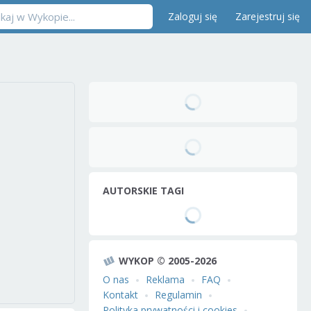
Zaloguj się
Zarejestruj się
AUTORSKIE TAGI
WYKOP © 2005-2026
O nas
Reklama
FAQ
Kontakt
Regulamin
Polityka prywatności i cookies