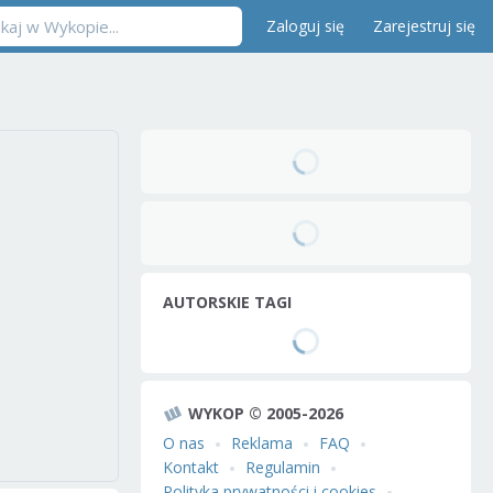
Zaloguj się
Zarejestruj się
AUTORSKIE TAGI
WYKOP © 2005-2026
O nas
Reklama
FAQ
Kontakt
Regulamin
Polityka prywatności i cookies