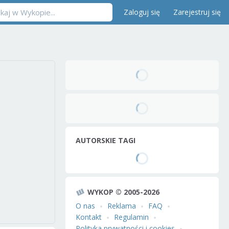
Zaloguj się
Zarejestruj się
AUTORSKIE TAGI
WYKOP © 2005-2026
O nas
Reklama
FAQ
Kontakt
Regulamin
Polityka prywatności i cookies