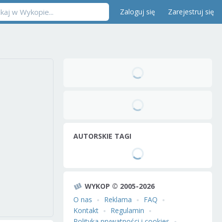
Zaloguj się
Zarejestruj się
AUTORSKIE TAGI
WYKOP © 2005-2026
O nas
Reklama
FAQ
Kontakt
Regulamin
Polityka prywatności i cookies