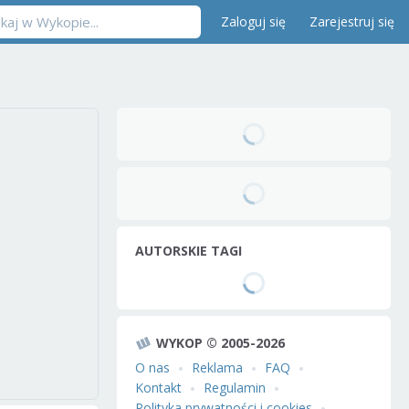
Zaloguj się
Zarejestruj się
AUTORSKIE TAGI
WYKOP © 2005-2026
O nas
Reklama
FAQ
Kontakt
Regulamin
Polityka prywatności i cookies