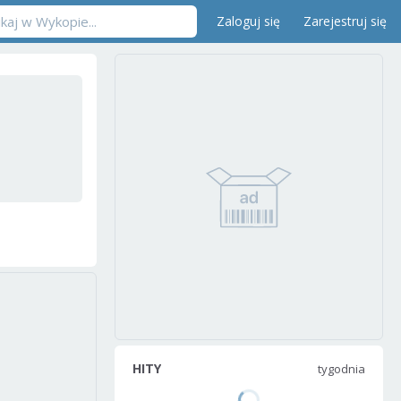
Zaloguj się
Zarejestruj się
HITY
tygodnia