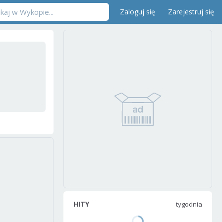
Zaloguj się
Zarejestruj się
HITY
tygodnia