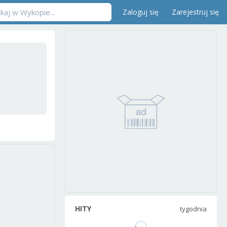
Zaloguj się
Zarejestruj się
HITY
tygodnia