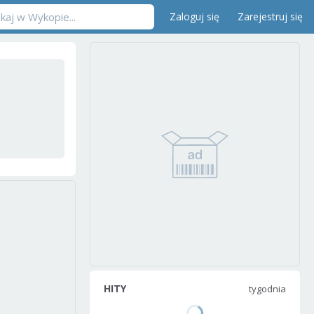
Zaloguj się
Zarejestruj się
HITY
tygodnia