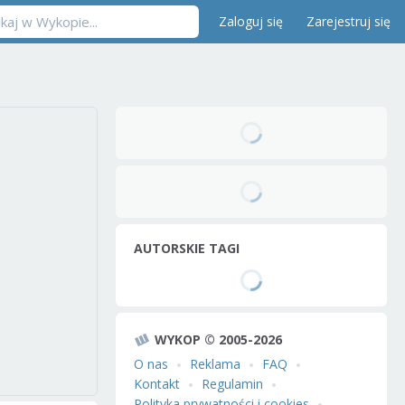
Zaloguj się
Zarejestruj się
AUTORSKIE TAGI
WYKOP © 2005-2026
O nas
Reklama
FAQ
Kontakt
Regulamin
Polityka prywatności i cookies