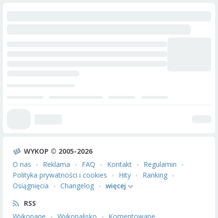
WYKOP © 2005-2026
O nas
Reklama
FAQ
Kontakt
Regulamin
Polityka prywatności i cookies
Hity
Ranking
Osiągnięcia
Changelog
więcej
RSS
Wykopane
Wykopalisko
Komentowane