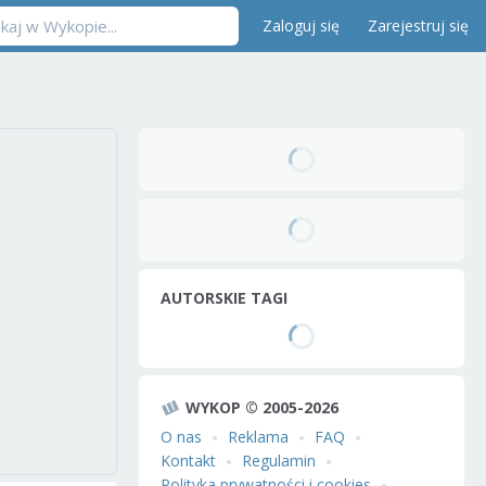
Zaloguj się
Zarejestruj się
AUTORSKIE TAGI
WYKOP © 2005-2026
O nas
Reklama
FAQ
Kontakt
Regulamin
Polityka prywatności i cookies