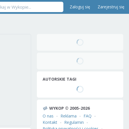
Zaloguj się
Zarejestruj się
AUTORSKIE TAGI
WYKOP © 2005-2026
O nas
Reklama
FAQ
Kontakt
Regulamin
Polityka prywatności i cookies