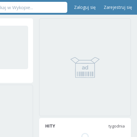
Zaloguj się
Zarejestruj się
HITY
tygodnia