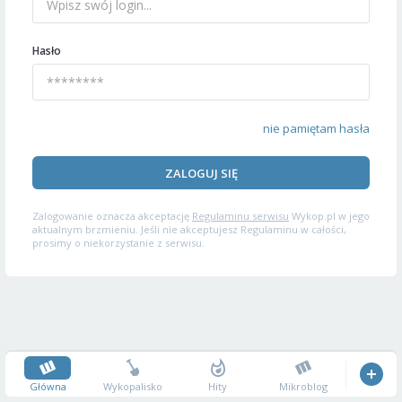
Hasło
nie pamiętam hasła
ZALOGUJ SIĘ
Zalogowanie oznacza akceptację
Regulaminu serwisu
Wykop.pl w jego
aktualnym brzmieniu. Jeśli nie akceptujesz Regulaminu w całości,
prosimy o niekorzystanie z serwisu.
Główna
Wykopalisko
Hity
Mikroblog