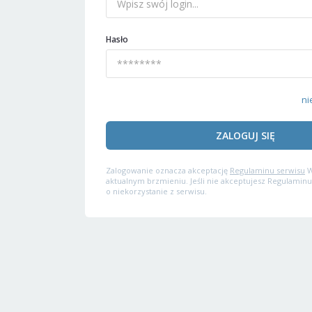
Hasło
ni
ZALOGUJ SIĘ
Zalogowanie oznacza akceptację
Regulaminu serwisu
W
aktualnym brzmieniu. Jeśli nie akceptujesz Regulaminu
o niekorzystanie z serwisu.