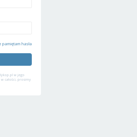
e pamiętam hasła
ykop.pl w jego
 w całości, prosimy