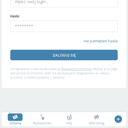
Hasło
nie pamiętam hasła
ZALOGUJ SIĘ
Zalogowanie oznacza akceptację
Regulaminu serwisu
Wykop.pl w jego
aktualnym brzmieniu. Jeśli nie akceptujesz Regulaminu w całości,
prosimy o niekorzystanie z serwisu.
Główna
Wykopalisko
Hity
Mikroblog