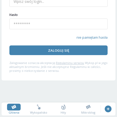
Hasło
nie pamiętam hasła
ZALOGUJ SIĘ
Zalogowanie oznacza akceptację
Regulaminu serwisu
Wykop.pl w jego
aktualnym brzmieniu. Jeśli nie akceptujesz Regulaminu w całości,
prosimy o niekorzystanie z serwisu.
Główna
Wykopalisko
Hity
Mikroblog