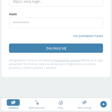
Hasło
nie pamiętam hasła
ZALOGUJ SIĘ
Zalogowanie oznacza akceptację
Regulaminu serwisu
Wykop.pl w jego
aktualnym brzmieniu. Jeśli nie akceptujesz Regulaminu w całości,
prosimy o niekorzystanie z serwisu.
Główna
Wykopalisko
Hity
Mikroblog