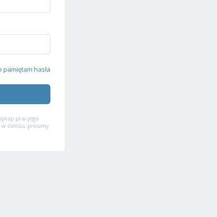
e pamiętam hasła
ykop.pl w jego
 w całości, prosimy