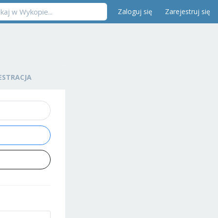
Zaloguj się
Zarejestruj się
ESTRACJA