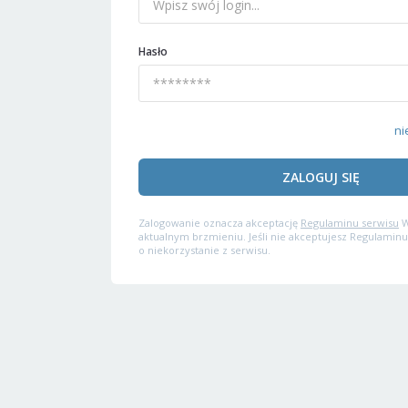
Hasło
ni
ZALOGUJ SIĘ
Zalogowanie oznacza akceptację
Regulaminu serwisu
W
aktualnym brzmieniu. Jeśli nie akceptujesz Regulaminu
o niekorzystanie z serwisu.