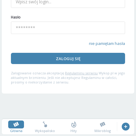
Hasło
nie pamiętam hasła
ZALOGUJ SIĘ
Zalogowanie oznacza akceptację
Regulaminu serwisu
Wykop.pl w jego
aktualnym brzmieniu. Jeśli nie akceptujesz Regulaminu w całości,
prosimy o niekorzystanie z serwisu.
Główna
Wykopalisko
Hity
Mikroblog