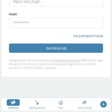
Hasło
nie pamiętam hasła
ZALOGUJ SIĘ
Zalogowanie oznacza akceptację
Regulaminu serwisu
Wykop.pl w jego
aktualnym brzmieniu. Jeśli nie akceptujesz Regulaminu w całości,
prosimy o niekorzystanie z serwisu.
Główna
Wykopalisko
Hity
Mikroblog