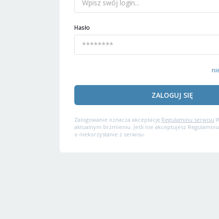
Hasło
ni
ZALOGUJ SIĘ
Zalogowanie oznacza akceptację
Regulaminu serwisu
W
aktualnym brzmieniu. Jeśli nie akceptujesz Regulaminu
o niekorzystanie z serwisu.