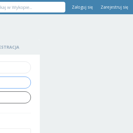
Zaloguj się
Zarejestruj się
ESTRACJA