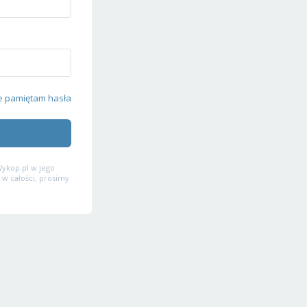
e pamiętam hasła
ykop.pl w jego
 w całości, prosimy