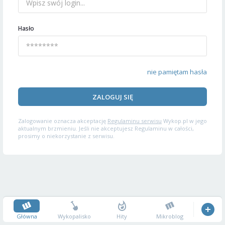
Hasło
nie pamiętam hasła
ZALOGUJ SIĘ
Zalogowanie oznacza akceptację
Regulaminu serwisu
Wykop.pl w jego
aktualnym brzmieniu. Jeśli nie akceptujesz Regulaminu w całości,
prosimy o niekorzystanie z serwisu.
Główna
Wykopalisko
Hity
Mikroblog