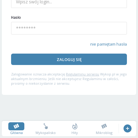
Hasło
nie pamiętam hasła
ZALOGUJ SIĘ
Zalogowanie oznacza akceptację
Regulaminu serwisu
Wykop.pl w jego
aktualnym brzmieniu. Jeśli nie akceptujesz Regulaminu w całości,
prosimy o niekorzystanie z serwisu.
Główna
Wykopalisko
Hity
Mikroblog