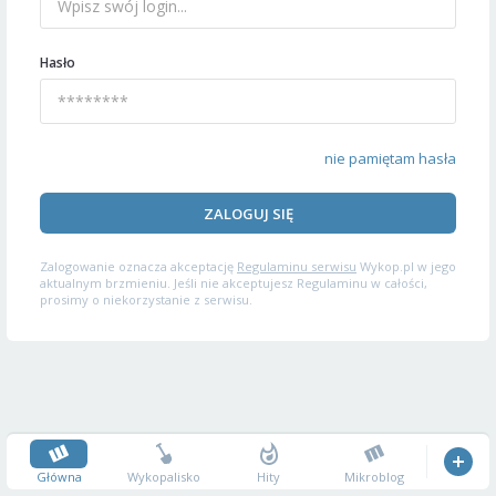
Hasło
nie pamiętam hasła
ZALOGUJ SIĘ
Zalogowanie oznacza akceptację
Regulaminu serwisu
Wykop.pl w jego
aktualnym brzmieniu. Jeśli nie akceptujesz Regulaminu w całości,
prosimy o niekorzystanie z serwisu.
Główna
Wykopalisko
Hity
Mikroblog