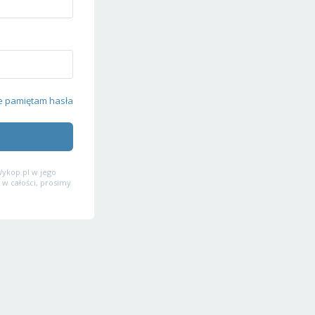
e pamiętam hasła
ykop.pl w jego
 w całości, prosimy