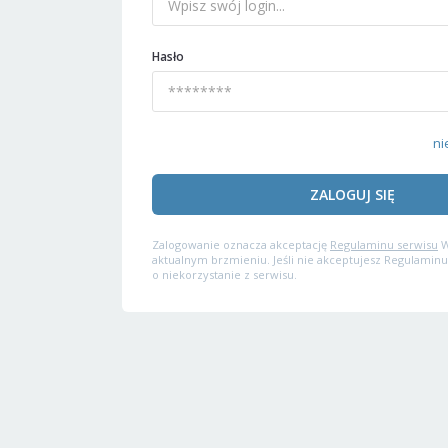
Hasło
ni
ZALOGUJ SIĘ
Zalogowanie oznacza akceptację
Regulaminu serwisu
W
aktualnym brzmieniu. Jeśli nie akceptujesz Regulaminu
o niekorzystanie z serwisu.