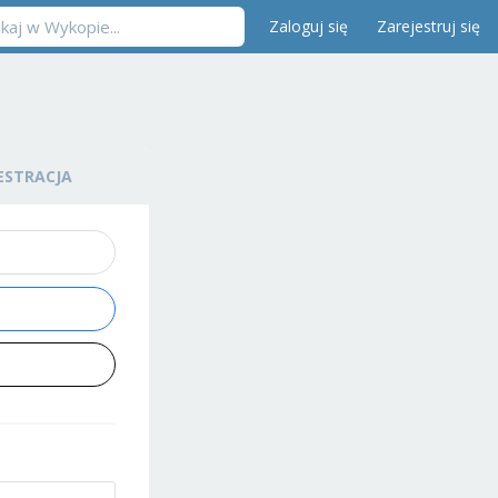
Zaloguj się
Zarejestruj się
ESTRACJA