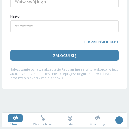
Hasło
nie pamiętam hasła
ZALOGUJ SIĘ
Zalogowanie oznacza akceptację
Regulaminu serwisu
Wykop.pl w jego
aktualnym brzmieniu. Jeśli nie akceptujesz Regulaminu w całości,
prosimy o niekorzystanie z serwisu.
Główna
Wykopalisko
Hity
Mikroblog