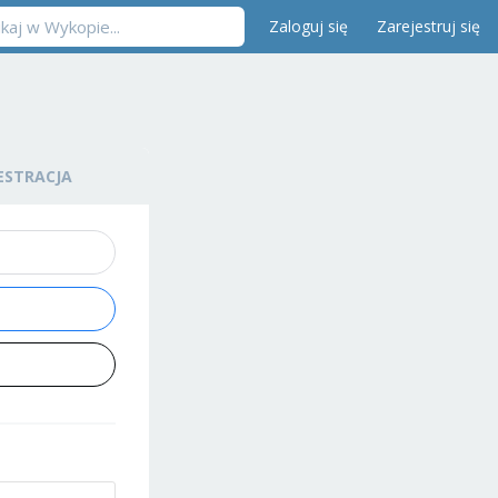
Zaloguj się
Zarejestruj się
ESTRACJA