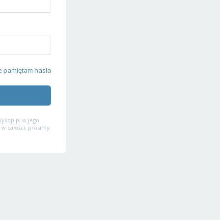
e pamiętam hasła
ykop.pl w jego
 w całości, prosimy