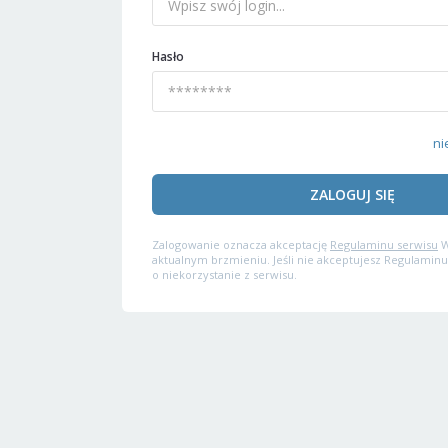
Hasło
ni
ZALOGUJ SIĘ
Zalogowanie oznacza akceptację
Regulaminu serwisu
W
aktualnym brzmieniu. Jeśli nie akceptujesz Regulaminu
o niekorzystanie z serwisu.