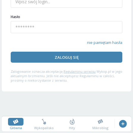
Hasło
nie pamiętam hasła
ZALOGUJ SIĘ
Zalogowanie oznacza akceptację
Regulaminu serwisu
Wykop.pl w jego
aktualnym brzmieniu. Jeśli nie akceptujesz Regulaminu w całości,
prosimy o niekorzystanie z serwisu.
Główna
Wykopalisko
Hity
Mikroblog