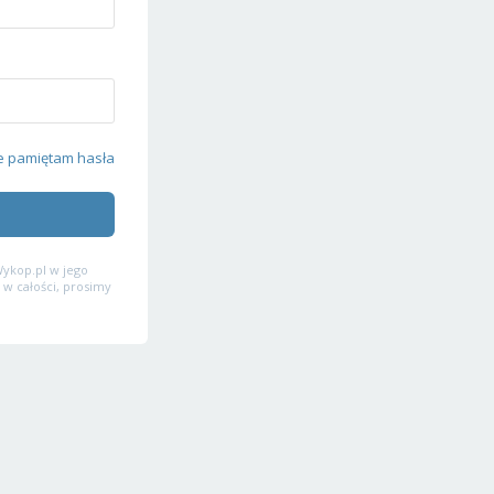
e pamiętam hasła
ykop.pl w jego
 w całości, prosimy