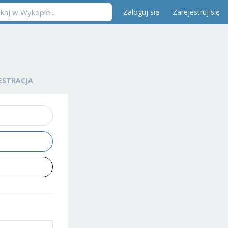
Zaloguj się
Zarejestruj się
ESTRACJA