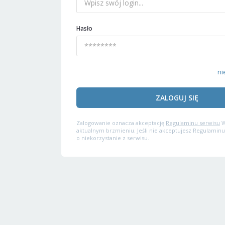
Hasło
ni
ZALOGUJ SIĘ
Zalogowanie oznacza akceptację
Regulaminu serwisu
W
aktualnym brzmieniu. Jeśli nie akceptujesz Regulaminu
o niekorzystanie z serwisu.