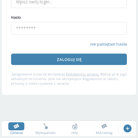
Hasło
nie pamiętam hasła
ZALOGUJ SIĘ
Zalogowanie oznacza akceptację
Regulaminu serwisu
Wykop.pl w jego
aktualnym brzmieniu. Jeśli nie akceptujesz Regulaminu w całości,
prosimy o niekorzystanie z serwisu.
Główna
Wykopalisko
Hity
Mikroblog