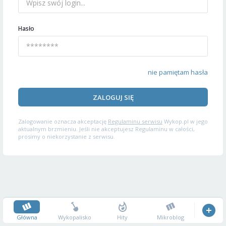
Hasło
nie pamiętam hasła
ZALOGUJ SIĘ
Zalogowanie oznacza akceptację
Regulaminu serwisu
Wykop.pl w jego
aktualnym brzmieniu. Jeśli nie akceptujesz Regulaminu w całości,
prosimy o niekorzystanie z serwisu.
Główna
Wykopalisko
Hity
Mikroblog