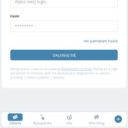
Hasło
nie pamiętam hasła
ZALOGUJ SIĘ
Zalogowanie oznacza akceptację
Regulaminu serwisu
Wykop.pl w jego
aktualnym brzmieniu. Jeśli nie akceptujesz Regulaminu w całości,
prosimy o niekorzystanie z serwisu.
Główna
Wykopalisko
Hity
Mikroblog