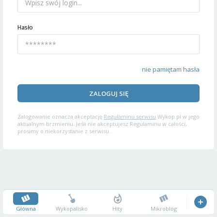
Hasło
nie pamiętam hasła
ZALOGUJ SIĘ
Zalogowanie oznacza akceptację
Regulaminu serwisu
Wykop.pl w jego
aktualnym brzmieniu. Jeśli nie akceptujesz Regulaminu w całości,
prosimy o niekorzystanie z serwisu.
Główna
Wykopalisko
Hity
Mikroblog