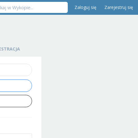
Zaloguj się
Zarejestruj się
ESTRACJA