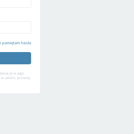
e pamiętam hasła
ykop.pl w jego
 w całości, prosimy