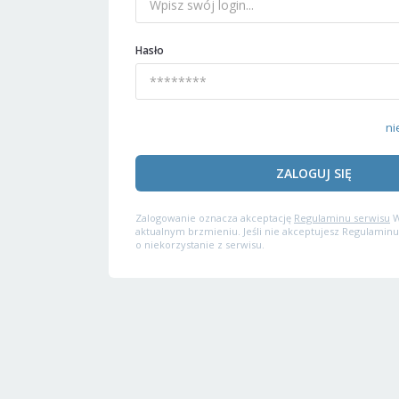
Hasło
ni
ZALOGUJ SIĘ
Zalogowanie oznacza akceptację
Regulaminu serwisu
W
aktualnym brzmieniu. Jeśli nie akceptujesz Regulaminu
o niekorzystanie z serwisu.