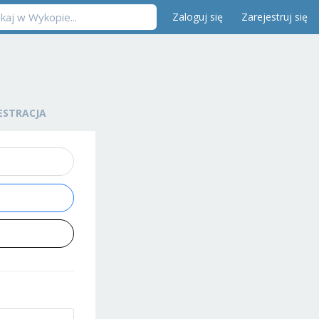
Zaloguj się
Zarejestruj się
ESTRACJA