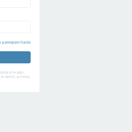
e pamiętam hasła
ykop.pl w jego
 w całości, prosimy