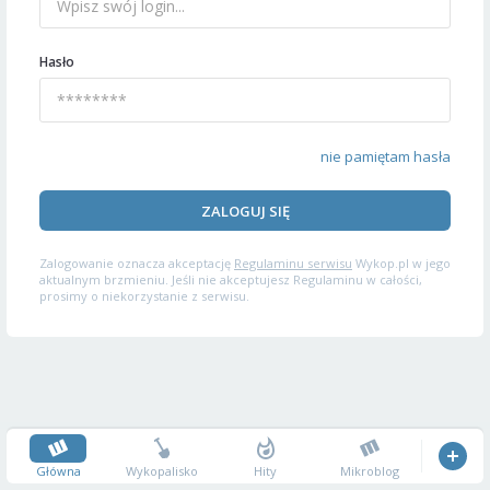
Hasło
nie pamiętam hasła
ZALOGUJ SIĘ
Zalogowanie oznacza akceptację
Regulaminu serwisu
Wykop.pl w jego
aktualnym brzmieniu. Jeśli nie akceptujesz Regulaminu w całości,
prosimy o niekorzystanie z serwisu.
Główna
Wykopalisko
Hity
Mikroblog