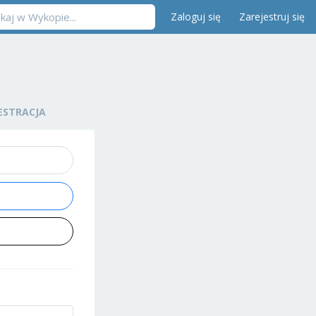
Zaloguj się
Zarejestruj się
ESTRACJA