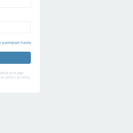
e pamiętam hasła
ykop.pl w jego
 w całości, prosimy