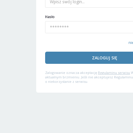
Hasło
ni
ZALOGUJ SIĘ
Zalogowanie oznacza akceptację
Regulaminu serwisu
W
aktualnym brzmieniu. Jeśli nie akceptujesz Regulaminu
o niekorzystanie z serwisu.