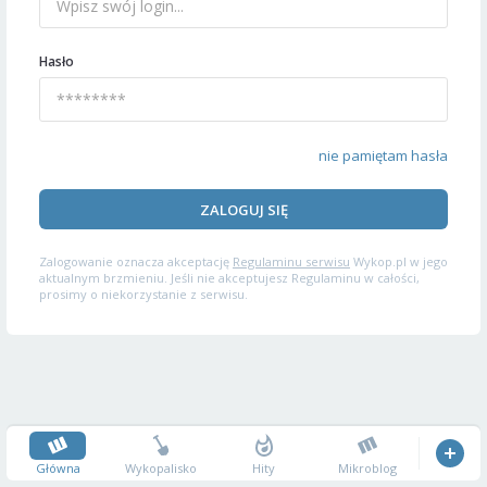
Hasło
nie pamiętam hasła
ZALOGUJ SIĘ
Zalogowanie oznacza akceptację
Regulaminu serwisu
Wykop.pl w jego
aktualnym brzmieniu. Jeśli nie akceptujesz Regulaminu w całości,
prosimy o niekorzystanie z serwisu.
Główna
Wykopalisko
Hity
Mikroblog