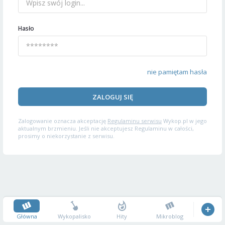
Hasło
nie pamiętam hasła
ZALOGUJ SIĘ
Zalogowanie oznacza akceptację
Regulaminu serwisu
Wykop.pl w jego
aktualnym brzmieniu. Jeśli nie akceptujesz Regulaminu w całości,
prosimy o niekorzystanie z serwisu.
Główna
Wykopalisko
Hity
Mikroblog