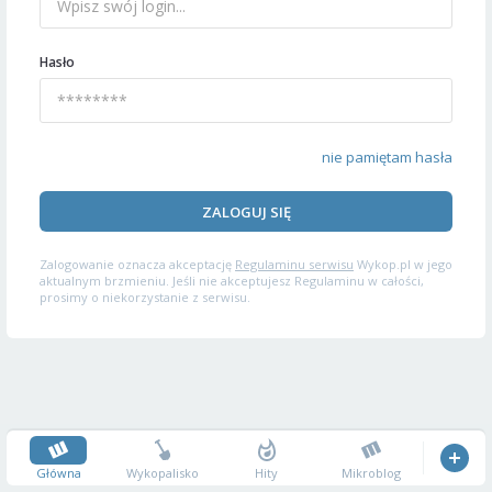
Hasło
nie pamiętam hasła
ZALOGUJ SIĘ
Zalogowanie oznacza akceptację
Regulaminu serwisu
Wykop.pl w jego
aktualnym brzmieniu. Jeśli nie akceptujesz Regulaminu w całości,
prosimy o niekorzystanie z serwisu.
Główna
Wykopalisko
Hity
Mikroblog